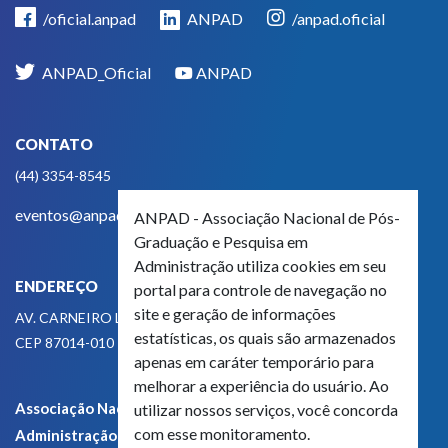
/oficial.anpad
ANPAD
/anpad.oficial
ANPAD_Oficial
ANPAD
CONTATO
(44) 3354-8545
eventos@anpad.org.br
ANPAD - Associação Nacional de Pós-
Graduação e Pesquisa em
Administração utiliza cookies em seu
ENDEREÇO
portal para controle de navegação no
site e geração de informações
AV. CARNEIRO LEÃO, 825
estatísticas, os quais são armazenados
CEP 87014-010 - MARINGÁ, PR, BRASIL
apenas em caráter temporário para
melhorar a experiência do usuário. Ao
Associação Nacional de Pós-Graduação e Pesquisa em
utilizar nossos serviços, você concorda
com esse monitoramento.
Administração - CNPJ 42.595.652/0001-66