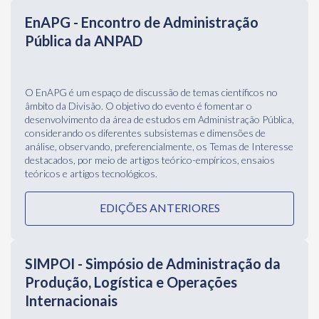
desenvolvimento da área de estudos em Administração Pública,
considerando os diferentes subsistemas e dimensões de
análise, observando, preferencialmente, os Temas de Interesse
destacados, por meio de artigos teórico-empíricos, ensaios
teóricos e artigos tecnológicos.
EDIÇÕES ANTERIORES
SIMPOI - Simpósio de Administração da
Produção, Logística e Operações
Internacionais
Em 2022, o SIMPOI (Simpósio de Administração da Produção,
Logística e Operações Internacionais), tradicional evento da
área de Gestão de Operações, passa a ser o evento trienal da
Divisão de Gestão de Operações e Logística (GOL) da ANPAD.
O objetivo do evento é fomentar o desenvolvimento da área de
estudos em Gestão de Operações e Logística, considerando os
diferentes subsistemas e dimensões de análise, observando,
preferencialmente, os Temas de Interesse destacados, por