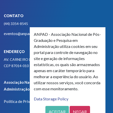
ENDEREÇO
AV. CARNEIRO LEÃO, 825
CEP 87014-010 - MARINGÁ, PR, BRASIL
ANPAD - Associação Nacional de Pós-
Graduação e Pesquisa em
Associação Nacional de Pós-Graduação e Pesquisa em
Administração utiliza cookies em seu
Administração - CNPJ 42.595.652/0001-66
portal para controle de navegação no
site e geração de informações
Política de Privacidade
estatísticas, os quais são armazenados
apenas em caráter temporário para
melhorar a experiência do usuário. Ao
utilizar nossos serviços, você concorda
com esse monitoramento.
Data Storage Policy
ACEITAR
NEGAR