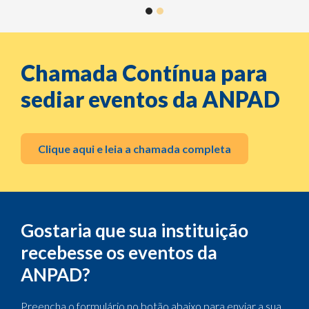
Clique aqui e leia a
chamada completa
Gostaria que sua
instituição
recebesse os
eventos da
ANPAD?
Preencha o formulário no botão
abaixo para enviar a sua
sugestão.
Acesse o formulário