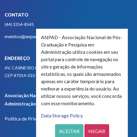
CONTATO
(44) 3354-8545
eventos@anpad.org.br
ANPAD - Associação Nacional de Pós-
Graduação e Pesquisa em
Administração utiliza cookies em seu
ENDEREÇO
portal para controle de navegação no
site e geração de informações
AV. CARNEIRO LEÃO, 825
estatísticas, os quais são armazenados
CEP 87014-010 - MARINGÁ, PR, BRASIL
apenas em caráter temporário para
melhorar a experiência do usuário. Ao
Associação Nacional de Pós-Graduação e Pesquisa em
utilizar nossos serviços, você concorda
com esse monitoramento.
Administração - CNPJ 42.595.652/0001-66
Data Storage Policy
Política de Privacidade
ACEITAR
NEGAR