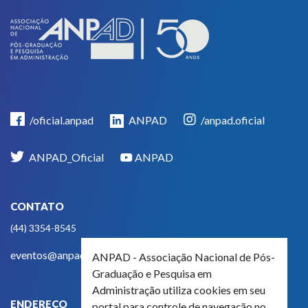
/oficial.anpad
ANPAD
/anpad.oficial
ANPAD_Oficial
ANPAD
CONTATO
(44) 3354-8545
eventos@anpad.org.br
ANPAD - Associação Nacional de Pós-
Graduação e Pesquisa em
Administração utiliza cookies em seu
ENDEREÇO
portal para controle de navegação no