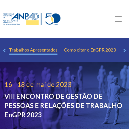
ão
Trabalhos Apresentados
Como citar o EnGPR 2023
Pal
16 - 18 de mai de 2023
VIII ENCONTRO DE GESTÃO DE
PESSOAS E RELAÇÕES DE TRABALHO
EnGPR 2023