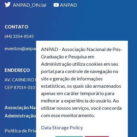
ANPAD_Oficial
ANPAD
CONTATO
(44) 3354-8545
eventos@anpad.org.br
ANPAD - Associação Nacional de Pós-
Graduação e Pesquisa em
Administração utiliza cookies em seu
ENDEREÇO
portal para controle de navegação no
site e geração de informações
AV. CARNEIRO LEÃO, 825
estatísticas, os quais são armazenados
CEP 87014-010 - MARINGÁ, PR, BRASIL
apenas em caráter temporário para
melhorar a experiência do usuário. Ao
Associação Nacional de Pós-Graduação e Pesquisa em
utilizar nossos serviços, você concorda
com esse monitoramento.
Administração - CNPJ 42.595.652/0001-66
Data Storage Policy
Política de Privacidade