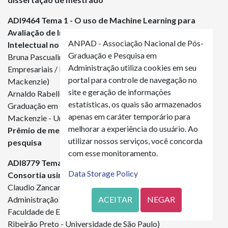
ADI
9464
Tema 1 - O uso de Machine Learning para
Avaliação de Impactos da Divulgação sobre Capital
ANPAD - Associação Nacional de Pós-
Intelectual no Underpricing de IPOs no Brasil
Graduação e Pesquisa em
Bruna Pascualin Tonon (Controladoria e Finanças
Administração utiliza cookies em seu
Empresariais / Mackenzie - Universidade Presbiteriana
portal para controle de navegação no
Mackenzie)
site e geração de informações
Arnaldo Rabello de Aguiar Vallim Filho (Programa de Pós
estatísticas, os quais são armazenados
Graduação em Controladoria e Finanças Empresariais /
apenas em caráter temporário para
Mackenzie - Universidade Presbiteriana Mackenzie)
melhorar a experiência do usuário. Ao
Prêmio de melhor trabalho com base em projeto de
utilizar nossos serviços, você concorda
pesquisa
com esse monitoramento.
ADI
8779
Tema 3 - Managing Inter-municipal Health
Data Storage Policy
Consortia using Artificial Intelligence (AI)
Claudio Zancan (Programa de Pós-Graduação em
Administração de Organizações - PPGAO / FEA-RP/USP -
ACEITAR
NEGAR
Faculdade de Economia, Administração e Contabilidade de
Ribeirão Preto - Universidade de São Paulo)