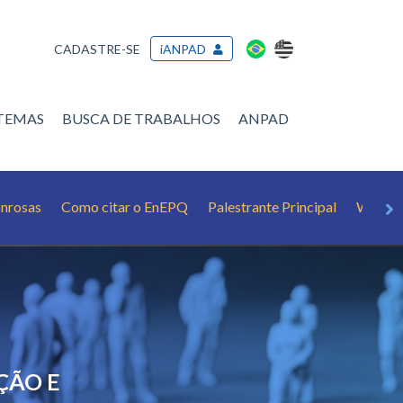
CADASTRE-SE
iANPAD
/TEMAS
BUSCA DE TRABALHOS
ANPAD
nrosas
Como citar o EnEPQ
Palestrante Principal
Webina
ÇÃO E