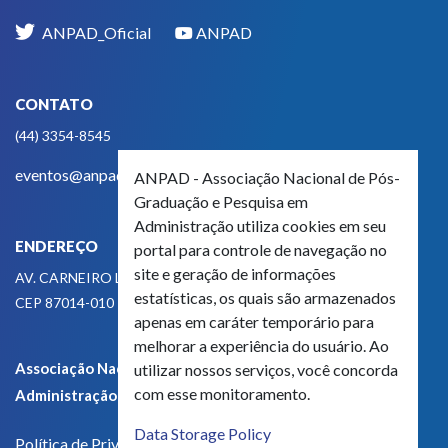
ANPAD_Oficial
ANPAD
CONTATO
(44) 3354-8545
eventos@anpad.org.br
ANPAD - Associação Nacional de Pós-
Graduação e Pesquisa em
Administração utiliza cookies em seu
ENDEREÇO
portal para controle de navegação no
site e geração de informações
AV. CARNEIRO LEÃO, 825
estatísticas, os quais são armazenados
CEP 87014-010 - MARINGÁ, PR, BRASIL
apenas em caráter temporário para
melhorar a experiência do usuário. Ao
Associação Nacional de Pós-Graduação e Pesquisa em
utilizar nossos serviços, você concorda
com esse monitoramento.
Administração - CNPJ 42.595.652/0001-66
Data Storage Policy
Política de Privacidade