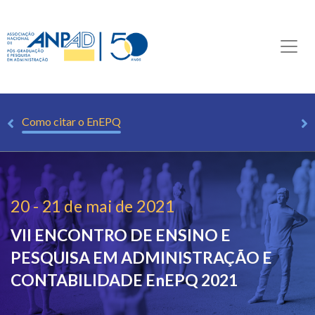
os
Como citar o EnEPQ
20 - 21 de mai de 2021
VII ENCONTRO DE ENSINO E
PESQUISA EM ADMINISTRAÇÃO E
CONTABILIDADE
EnEPQ 2021