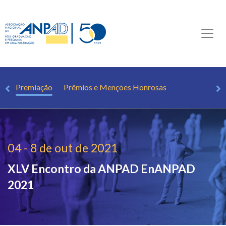
is
Premiação
Prêmios e Menções Honrosas
04 - 8 de out de 2021
XLV Encontro da ANPAD
EnANPAD
2021