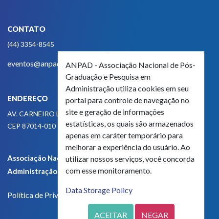
CONTATO
(44) 3354-8545
eventos@anpad.org.br
ANPAD - Associação Nacional de Pós-
Graduação e Pesquisa em
Administração utiliza cookies em seu
ENDEREÇO
portal para controle de navegação no
site e geração de informações
AV. CARNEIRO LEÃO, 825
estatísticas, os quais são armazenados
CEP 87014-010 - MARINGÁ, PR, BRASIL
apenas em caráter temporário para
melhorar a experiência do usuário. Ao
Associação Nacional de Pós-Graduação e Pesquisa em
utilizar nossos serviços, você concorda
com esse monitoramento.
Administração - CNPJ 42.595.652/0001-66
Data Storage Policy
Política de Privacidade
ACEITAR
NEGAR