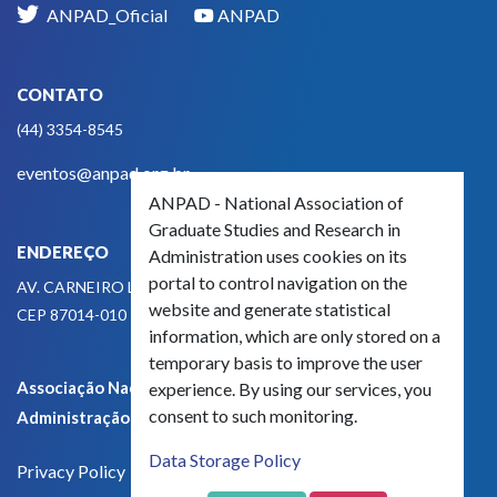
ANPAD_Oficial
ANPAD
CONTATO
(44) 3354-8545
eventos@anpad.org.br
ANPAD - National Association of
Graduate Studies and Research in
ENDEREÇO
Administration uses cookies on its
portal to control navigation on the
AV. CARNEIRO LEÃO, 825
website and generate statistical
CEP 87014-010 - MARINGÁ, PR, BRASIL
information, which are only stored on a
temporary basis to improve the user
Associação Nacional de Pós-Graduação e Pesquisa em
experience. By using our services, you
consent to such monitoring.
Administração - CNPJ 42.595.652/0001-66
Data Storage Policy
Privacy Policy