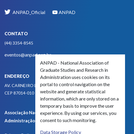
ANPAD_Oficial
ANPAD
CONTATO
(44) 3354-8545
eventos@anpad.org.br
ANPAD - National Association of
Graduate Studies and Research in
ENDEREÇO
Administration uses cookies on its
portal to control navigation on the
AV. CARNEIRO LEÃO, 825
website and generate statistical
CEP 87014-010 - MARINGÁ, PR, BRASIL
information, which are only stored on a
temporary basis to improve the user
Associação Nacional de Pós-Graduação e Pesquisa em
experience. By using our services, you
consent to such monitoring.
Administração - CNPJ 42.595.652/0001-66
Data Storage Policy