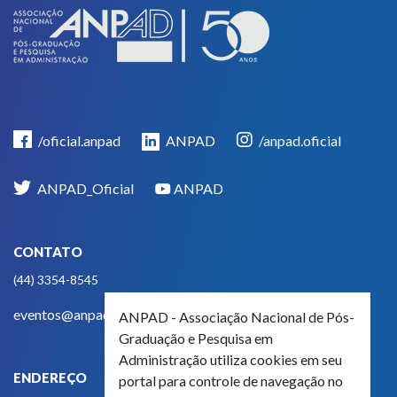
/oficial.anpad
ANPAD
/anpad.oficial
ANPAD_Oficial
ANPAD
CONTATO
(44) 3354-8545
eventos@anpad.org.br
ANPAD - Associação Nacional de Pós-
Graduação e Pesquisa em
Administração utiliza cookies em seu
ENDEREÇO
portal para controle de navegação no