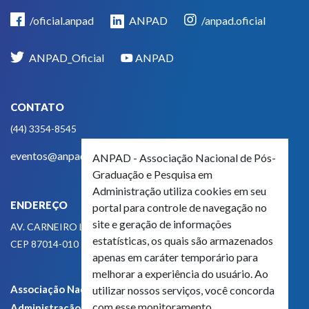
/oficial.anpad
ANPAD
/anpad.oficial
ANPAD_Oficial
ANPAD
CONTATO
(44) 3354-8545
eventos@anpad.org.br
ANPAD - Associação Nacional de Pós-
Graduação e Pesquisa em
Administração utiliza cookies em seu
ENDEREÇO
portal para controle de navegação no
site e geração de informações
AV. CARNEIRO LEÃO, 825
estatísticas, os quais são armazenados
CEP 87014-010 - MARINGÁ, PR, BRASIL
apenas em caráter temporário para
melhorar a experiência do usuário. Ao
Associação Nacional de Pós-Graduação e Pesquisa em
utilizar nossos serviços, você concorda
com esse monitoramento.
Administração - CNPJ 42.595.652/0001-66