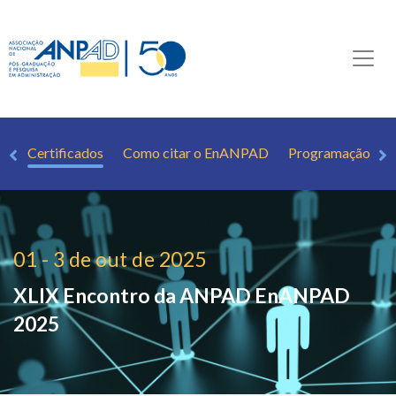
os
Certificados
Como citar o EnANPAD
Programação Det
01 - 3 de out de 2025
XLIX Encontro da ANPAD
EnANPAD
2025